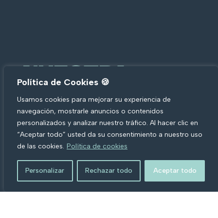
NUESTRA
FORTALEZA
Política de Cookies 🍪
RADICA EN
Usamos cookies para mejorar su experiencia de
navegación, mostrarle anuncios o contenidos
NUESTRO
personalizados y analizar nuestro tráfico. Al hacer clic en
TALENTOSO
“Aceptar todo” usted da su consentimiento a nuestro uso
EQUIPO.
de las cookies.
Política de cookies
Personalizar
Rechazar todo
Aceptar todo
Profesionales altamente capacitados y
experimentados en sus respectivos campos. Nos
enorgullece contar con expertos en diseño,
desarrollo, marketing, atención al cliente y