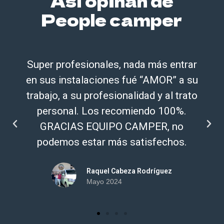
Así opinan de
People camper
r
Llevo ya dos años con mi furgoneta y
su
estoy encantadísimo con ella. José te
to
asesora de maravilla antes y después
de obtenerla. Repetiría y seguramente
repita.
Salvador Blanca
Abril 2024